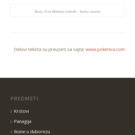
Ikona, Sveti Dimitrije solunski – kamen (steatit)
Delovi teksta su preuzeti sa sajta:
www.pokimica.com
PREDMETI
Krstovi
Panagija
Ikone u duborezu