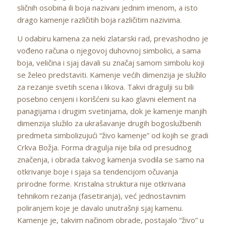
sličnih osobina ili boja nazivani jednim imenom, a isto
drago kamenje različitih boja različitim nazivima.
U odabiru kamena za neki zlatarski rad, prevashodno je
vođeno računa o njegovoj duhovnoj simbolici, a sama
boja, veličina i sjaj davali su značaj samom simbolu koji
se želeo predstaviti. Kamenje većih dimenzija je služilo
za rezanje svetih scena i likova. Takvi dragulji su bili
posebno cenjeni i korišćeni su kao glavni element na
panagijama i drugim svetinjama, dok je kamenje manjih
dimenzija služilo za ukrašavanje drugih bogoslužbenih
predmeta simbolizujući “živo kamenje” od kojih se gradi
Crkva Božja. Forma dragulja nije bila od presudnog
značenja, i obrada takvog kamenja svodila se samo na
otkrivanje boje i sjaja sa tendencijom očuvanja
prirodne forme. Kristalna struktura nije otkrivana
tehnikom rezanja (fasetiranja), već jednostavnim
poliranjem koje je davalo unutrašnji sjaj kamenu.
Kamenje je, takvim načinom obrade, postajalo “živo” u