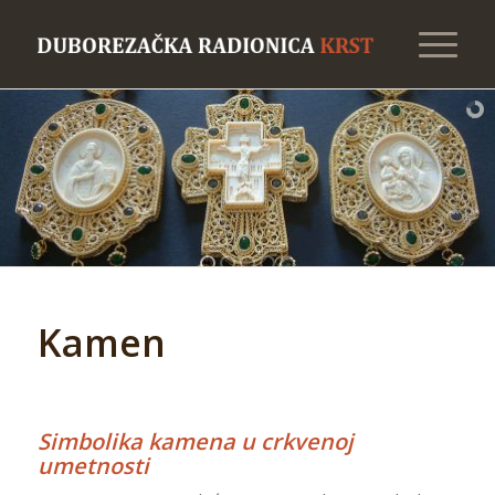
Kamen
Simbolika kamena u crkvenoj
umetnosti