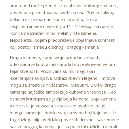
umetnosti može preneti kroz obradu običnog kamena ,
posebno u predstavama svetih scena. Primer takvog
delanja su rezbarene ikone u steatitu, široko
rasprostranjene u Vizantiji u 11 i 12 veku, i na ruskim
ikonicama izrađenim od mekih vrsta kamena.
Naposletku, pojam preobraženja objašnjava kontrast
koji postoji između običnog i dragog kamenja.
Drago kamenje, zbog svoje prirodne retkosti,
odvajkada je kod raznih naroda bilo prekriveno velom
tajanstvenosti. Pripisivana su mu magijska i
iscelitenjska svojstva. Odrazi drevnih legendi i mitova
mogu se sresti i u hrišćanstvu. Međutim, u Crkvi drago
kamenje najčešće simbolizuje duhovne vrednosti. Kao
osnovni kriterijum se javlja boja kamena. Boja kamena,
a ne vrsta je vezivana za sakralne osobine, pa je
mnogo kamenje i dobilo svoj naziv po boji koju nosi. Iz
tog razloga nije uvek lako povezati drevne i savremene
nazive dragog kamenja, jer su pojedini različiti minerali