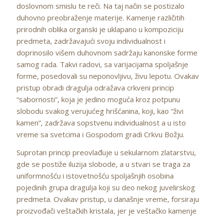
doslovnom smislu te reči. Na taj način se postizalo
duhovno preobraženje materije. Kamenje različitih
prirodnih oblika organski je uklapano u kompoziciju
predmeta, zadržavajući svoju individualnost i
doprinosilo višem duhovnom sadržaju kanonske forme
samog rada. Takvi radovi, sa varijacijama spoljašnje
forme, posedovali su neponovljivu, živu lepotu. Ovakav
pristup obradi dragulja odražava crkveni princip
“sabornosti”, koja je jedino moguća kroz potpunu
slobodu svakog verujućeg hrišćanina, koji, kao “živi
kamen”, zadržava sopstvenu individualnost a u isto
vreme sa svetcima i Gospodom gradi Crkvu Božju.
Suprotan princip preovlađuje u sekularnom zlatarstvu,
gde se postiže iluzija slobode, a u stvari se traga za
uniformnošću i istovetnošću spoljašnjih osobina
pojedinih grupa dragulja koji su deo nekog juvelirskog
predmeta. Ovakav pristup, u današnje vreme, forsiraju
proizvođači veštačkih kristala, jer je veštačko kamenje