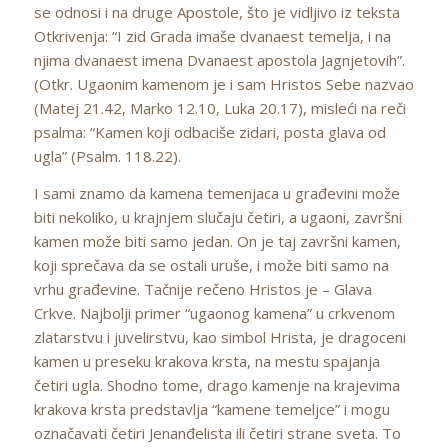
se odnosi i na druge Apostole, što je vidljivo iz teksta
Otkrivenja: “I zid Grada imaše dvanaest temelja, i na
njima dvanaest imena Dvanaest apostola Jagnjetovih”.
(Otkr. Ugaonim kamenom je i sam Hristos Sebe nazvao
(Matej 21.42, Marko 12.10, Luka 20.17), misleći na reči
psalma: “Kamen koji odbaciše zidari, posta glava od
ugla” (Psalm. 118.22).
I sami znamo da kamena temenjaca u građevini može
biti nekoliko, u krajnjem slučaju četiri, a ugaoni, završni
kamen može biti samo jedan. On je taj završni kamen,
koji sprečava da se ostali uruše, i može biti samo na
vrhu građevine. Tačnije rečeno Hristos je – Glava
Crkve. Najbolji primer “ugaonog kamena” u crkvenom
zlatarstvu i juvelirstvu, kao simbol Hrista, je dragoceni
kamen u preseku krakova krsta, na mestu spajanja
četiri ugla. Shodno tome, drago kamenje na krajevima
krakova krsta predstavlja “kamene temeljce” i mogu
označavati četiri Jenanđelista ili četiri strane sveta. To