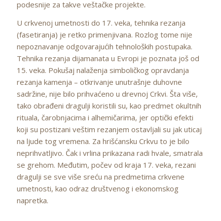
podesnije za takve veštačke projekte.
U crkvenoj umetnosti do 17. veka, tehnika rezanja
(fasetiranja) je retko primenjivana. Rozlog tome nije
nepoznavanje odgovarajućih tehnoloških postupaka.
Tehnika rezanja dijamanata u Evropi je poznata još od
15. veka. Pokušaj nalaženja simboličkog opravdanja
rezanja kamenja – otkrivanje unutrašnje duhovne
sadržine, nije bilo prihvaćeno u drevnoj Crkvi. Šta više,
tako obrađeni dragulji koristili su, kao predmet okultnih
rituala, čarobnjacima i alhemičarima, jer optički efekti
koji su postizani veštim rezanjem ostavljali su jak uticaj
na ljude tog vremena. Za hrišćansku Crkvu to je bilo
neprihvatljivo. Čak i vrlina prikazana radi hvale, smatrala
se grehom. Međutim, počev od kraja 17. veka, rezani
dragulji se sve više sreću na predmetima crkvene
umetnosti, kao odraz društvenog i ekonomskog
napretka.