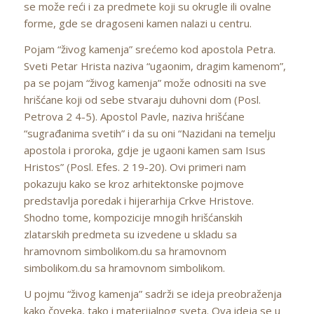
se može reći i za predmete koji su okrugle ili ovalne
forme, gde se dragoseni kamen nalazi u centru.
Pojam “živog kamenja” srećemo kod apostola Petra.
Sveti Petar Hrista naziva “ugaonim, dragim kamenom”,
pa se pojam “živog kamenja” može odnositi na sve
hrišćane koji od sebe stvaraju duhovni dom (Posl.
Petrova 2 4-5). Apostol Pavle, naziva hrišćane
“sugrađanima svetih” i da su oni “Nazidani na temelju
apostola i proroka, gdje je ugaoni kamen sam Isus
Hristos” (Posl. Efes. 2 19-20). Ovi primeri nam
pokazuju kako se kroz arhitektonske pojmove
predstavlja poredak i hijerarhija Crkve Hristove.
Shodno tome, kompozicije mnogih hrišćanskih
zlatarskih predmeta su izvedene u skladu sa
hramovnom simbolikom.du sa hramovnom
simbolikom.du sa hramovnom simbolikom.
U pojmu “živog kamenja” sadrži se ideja preobraženja
kako čoveka, tako i materijalnog sveta. Ova ideja se u