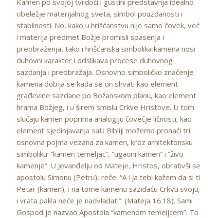
Kamen po svojoj tvrdoći i gustini predstavnja idealno
obeležje materijalnog sveta, simbol pouzdanosti i
stabilnosti. No, kako u hrišćanstvu nije samo čovek, već
i materija predmet Božje promisli spasenja i
preobraženja, tako i hrišćanska simbolika kamena nosi
duhovni karakter i odslikava procese duhovnog
sazdanja i preobražaja. Osnovno simboličko značenje
kamena dobija se kada se on shvati kao element
građevine sazdane po Božanskom planu, kao element
hrama Božjeg, i u širem smislu Crkve Hristove. U tom
slučaju kamen poprima analogiju čovečje ličnosti, kao
element sjedinjavanja saU Bibliji možemo pronaći tri
osnovna pojma vezana za kamen, kroz arhitektonsku
simboliku: “kamen temeljac”, “ugaoni kamen” i “živo
kamenje”. U Jevanđelju od Mateje, Hristos, obrativši se
apostolu Simonu (Petru), reče: “A i ja tebi kažem da si ti
Petar (kamen), i na tome kamenu sazidaću Crkvu svoju,
i vrata pakla neće je nadvladati”. (Mateja 16.18). Sami
Gospod je nazvao Apostola “kamenom temeljcem”. To