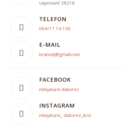
Leposavić 38218
TELEFON
064/17 14 156
E-MAIL
branodj@gmail.com
FACEBOOK
minijaturni duborez
INSTAGRAM
minijaturni_ duborez_krst