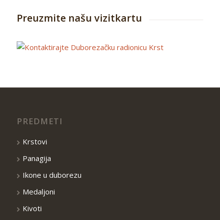
Preuzmite našu vizitkartu
PREDMETI
Krstovi
Panagija
Ikone u duborezu
Medaljoni
Kivoti