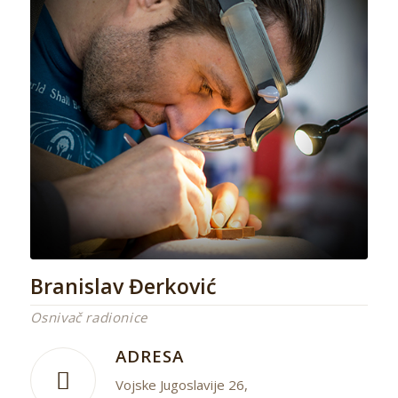
Branislav Đerković
Оsnivаč rаdiоnicе
ADRESA
Vojske Jugoslavije 26,